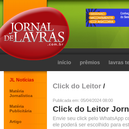
início
prêmios
lavras 
JL Notícias
Click do Leitor
/
Matéria
Jornalística
Publicada em: 05/04/2024 08:00
Matéria
Click do Leitor Jorn
Publicitária
Envie seu click pelo WhatsApp c
Artigo
ele poderá ser escolhido para est