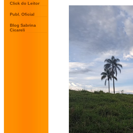
Click do Leitor
Publ. Oficial
Blog Sabrina
Cicareli