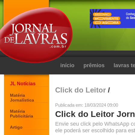
início
prêmios
lavras 
JL Notícias
Click do Leitor
/
Matéria
Jornalística
Publicada em: 18/03/2024 09:00
Matéria
Click do Leitor Jorn
Publicitária
Envie seu click pelo WhatsApp c
Artigo
ele poderá ser escolhido para est