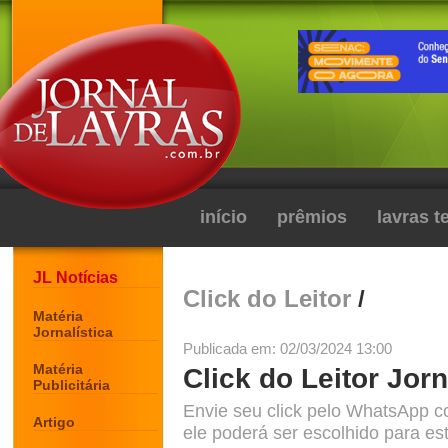
início
prêmios
lavras 
JL Notícias
Click do Leitor
/
Matéria
Jornalística
Publicada em: 02/03/2024 13:00
Matéria
Click do Leitor Jorn
Publicitária
Envie seu click pelo WhatsApp c
Artigo
ele poderá ser escolhido para est