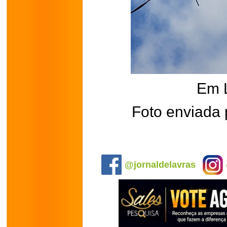
Em 
Foto enviada 
.
@jornaldelavras