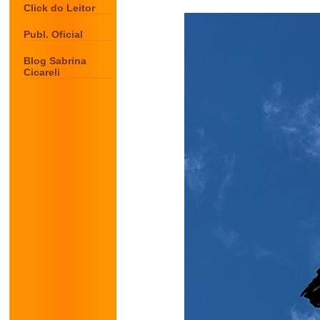
Click do Leitor
Publ. Oficial
Blog Sabrina
Cicareli