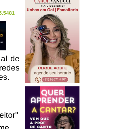
5.5481
nal de
redes
res.
eitor"
ome