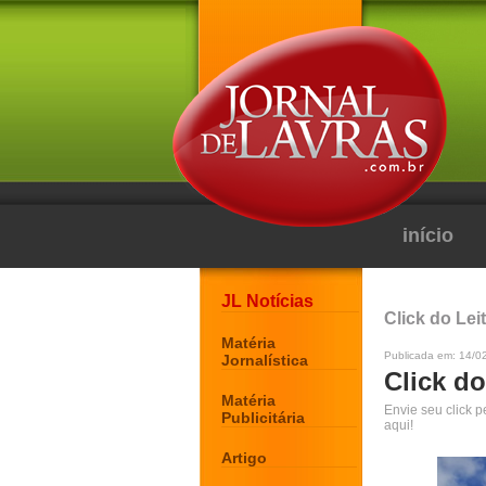
início
JL Notícias
Click do Lei
Matéria
Publicada em: 14/0
Jornalística
Click do
Matéria
Envie seu click 
Publicitária
aqui!
Artigo