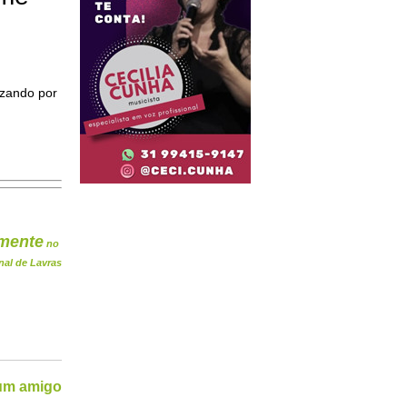
izando por
mente
no
nal de Lavras
 um amigo