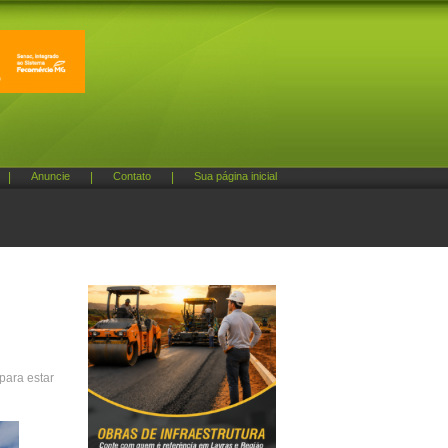
|
Anuncie
|
Contato
|
Sua página inicial
para estar