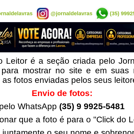
rnaldelavras
@jornaldelavras
(35) 9992
o Leitor é a seção criada pelo Jor
 para mostrar no site e em suas 
, as fotos enviadas pelos seus leito
Envio de fotos:
pelo WhatsApp
(35) 9 9925-5481
onar que a foto é para o "Click do L
ar juntamente o seu nome e sobren