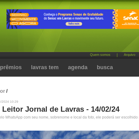
Quem somos
|
Arquivo
prêmios
lavras tem
agenda
busca
tor
/
2/2024 10:29
 Leitor Jornal de Lavras - 14/02/24
pelo WhatsApp com seu nome, sobrenome e local da foto, ele poderá ser escolhido 