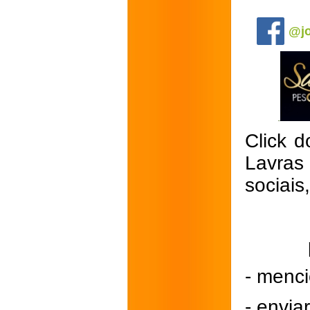
.
@jo
Click d
Lavras
sociais
- menci
- envi