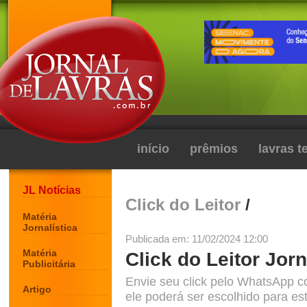
início
prêmios
lavras 
JL Notícias
Click do Leitor
/
Matéria
Jornalística
Publicada em: 11/02/2024 12:00
Matéria
Click do Leitor Jorn
Publicitária
Envie seu click pelo WhatsApp c
Artigo
ele poderá ser escolhido para est