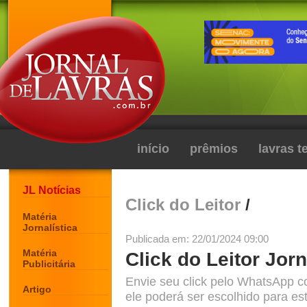
início
prêmios
lavras 
JL Notícias
Click do Leitor
/
Matéria
Jornalística
Publicada em: 22/01/2024 09:00
Matéria
Click do Leitor Jorn
Publicitária
Envie seu click pelo WhatsApp c
Artigo
ele poderá ser escolhido para est