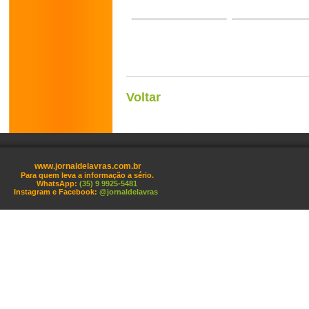
Voltar
www.jornaldelavras.com.br
Para quem leva a informação a sério.
WhatsApp:
(35) 9 9925-5481
Instagram e Facebook:
@jornaldelavras