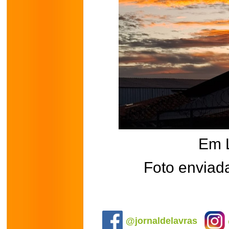
Em 
Foto enviada
.
@jornaldelavras