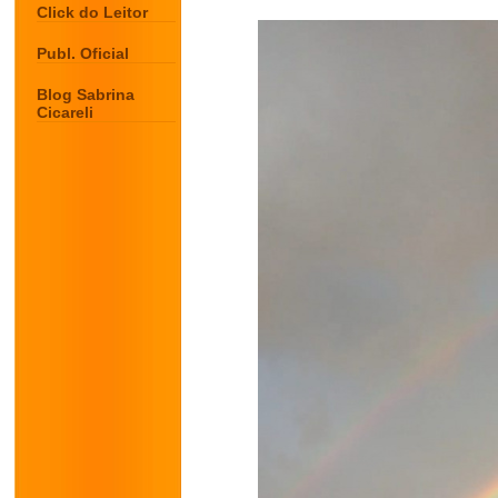
Click do Leitor
Publ. Oficial
Blog Sabrina
Cicareli