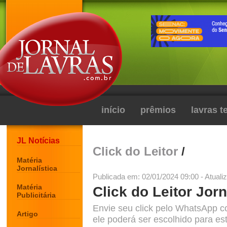
início
prêmios
lavras 
JL Notícias
Click do Leitor
/
Matéria
Jornalística
Publicada em: 02/01/2024 09:00 - Atuali
Matéria
Click do Leitor Jorn
Publicitária
Envie seu click pelo WhatsApp c
Artigo
ele poderá ser escolhido para est