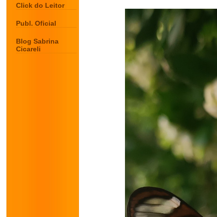
Click do Leitor
Publ. Oficial
Blog Sabrina
Cicareli