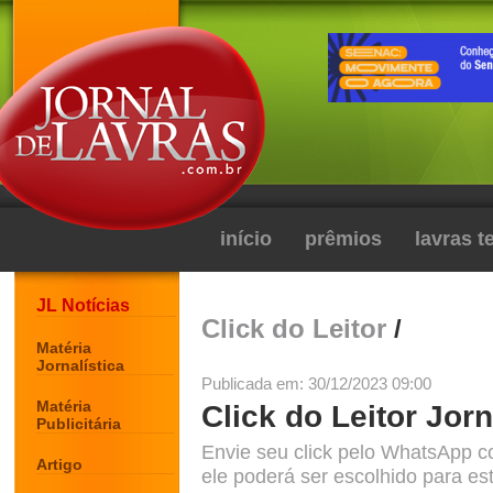
início
prêmios
lavras 
JL Notícias
Click do Leitor
/
Matéria
Jornalística
Publicada em: 30/12/2023 09:00
Matéria
Click do Leitor Jorn
Publicitária
Envie seu click pelo WhatsApp c
Artigo
ele poderá ser escolhido para est