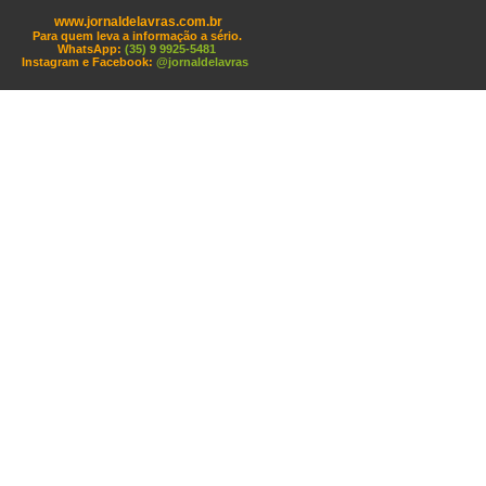
www.jornaldelavras.com.br
Para quem leva a informação a sério.
WhatsApp:
(35) 9 9925-5481
Instagram e Facebook:
@jornaldelavras