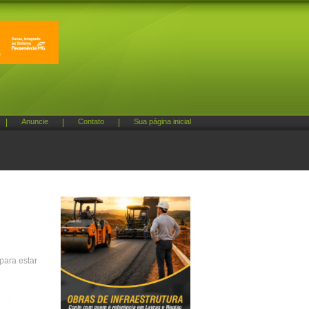
|
Anuncie
|
Contato
|
Sua página inicial
para estar