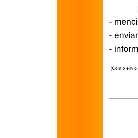
- menci
- envi
- inform
(Com o envio 