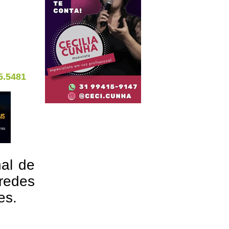
5.5481
nal de
redes
res.