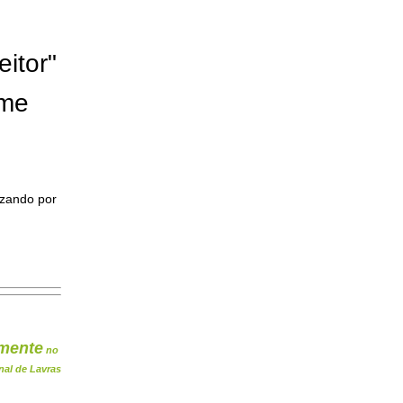
eitor"
ome
izando por
mente
no
nal de Lavras