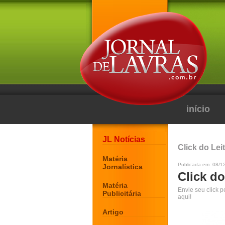
início
JL Notícias
Click do Lei
Matéria
Publicada em: 08/1
Jornalística
Click do
Matéria
Envie seu click 
Publicitária
aqui!
Artigo