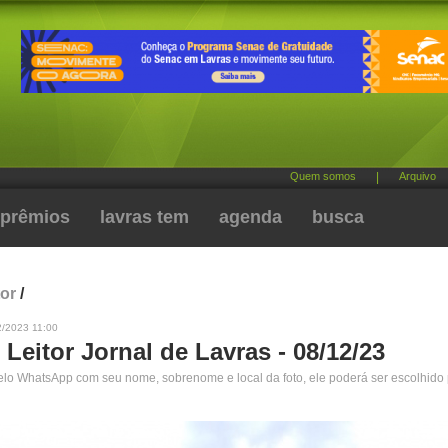
Quem somos
|
Arquivo
prêmios
lavras tem
agenda
busca
tor
/
2/2023 11:00
 Leitor Jornal de Lavras - 08/12/23
pelo WhatsApp com seu nome, sobrenome e local da foto, ele poderá ser escolhido 