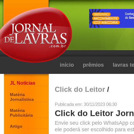
início
prêmios
lavras 
JL Notícias
Click do Leitor
/
Matéria
Jornalística
Publicada em: 30/11/2023 06:30
Matéria
Click do Leitor Jorn
Publicitária
Envie seu click pelo WhatsApp c
Artigo
ele poderá ser escolhido para est