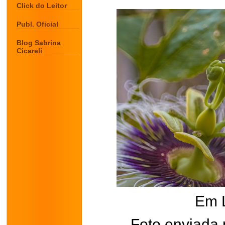
Click do Leitor
Publ. Oficial
Blog Sabrina
Cicareli
Em 
Foto enviada