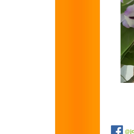
.
@jo