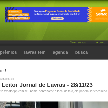
Quem somos
|
Arquivo
prêmios
lavras tem
agenda
busca
tor
/
1/2023 09:30
 Leitor Jornal de Lavras - 28/11/23
pelo WhatsApp com seu nome, sobrenome e local da foto, ele poderá ser escolhido 