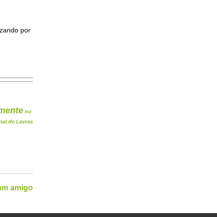
izando por
mente
no
nal de Lavras
 um amigo