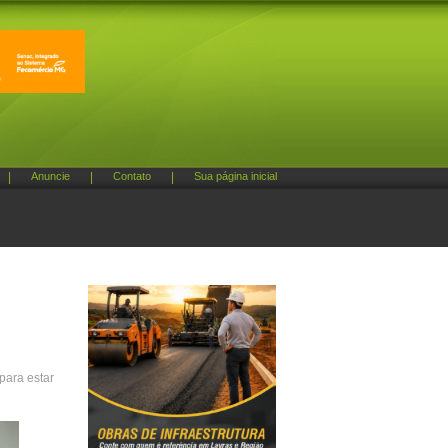
|
Anuncie
|
Contato
|
Sua página inicial
para estar