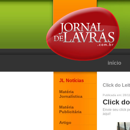
início
JL Notícias
Click do Lei
Matéria
Publicada em: 28/1
Jornalística
Click do
Matéria
Envie seu click 
Publicitária
aqui!
Artigo