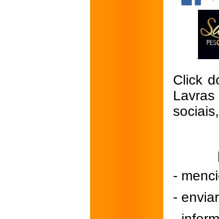
Click d
Lavras
sociais
- menci
- envi
- inform