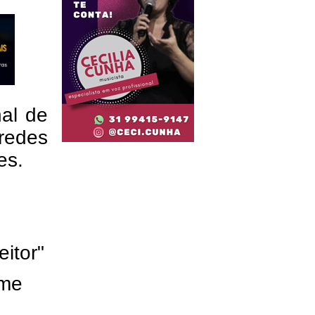
nal de
redes
res.
eitor"
ome