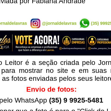
nviada por Fabiana Andrade
rnaldelavras
@jornaldelavras
(35) 9992
o Leitor é a seção criada pelo Jor
 para mostrar no site e em suas 
, as fotos enviadas pelos seus leito
Envio de fotos:
pelo WhatsApp
(35) 9 9925-5481