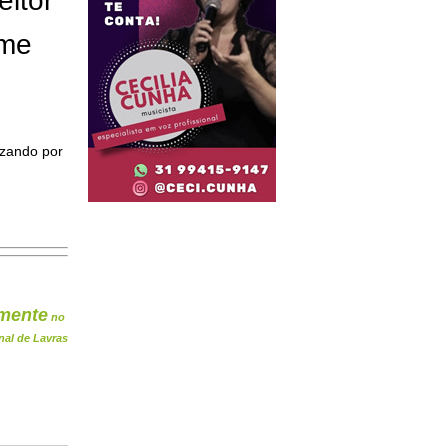
eitor"
ome
izando por
mente
no
nal de Lavras