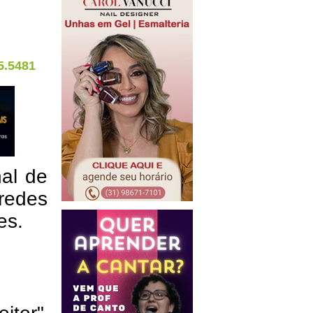
5.5481
nal de
redes
res.