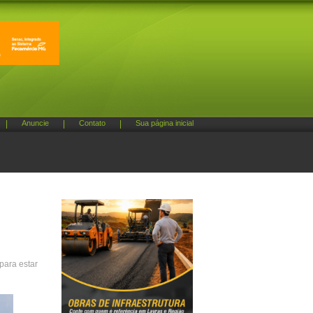
|
Anuncie
|
Contato
|
Sua página inicial
para estar