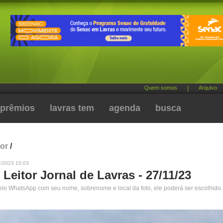
Quem somos
|
Arquivo
prêmios
lavras tem
agenda
busca
tor
/
1/2023 10:03
 Leitor Jornal de Lavras - 27/11/23
pelo WhatsApp com seu nome, sobrenome e local da foto, ele poderá ser escolhido 