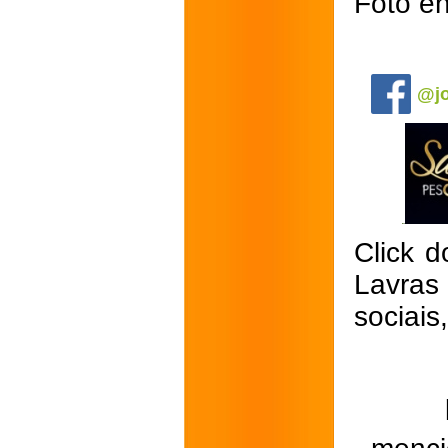
Foto e
.
@jo
Click d
Lavras
sociais