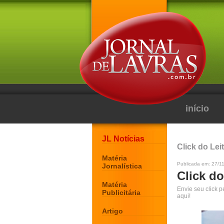
início
JL Notícias
Click do Lei
Matéria
Publicada em: 27/1
Jornalística
Click do
Matéria
Envie seu click 
Publicitária
aqui!
Artigo