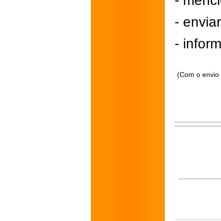
- menci
- envi
- inform
(Com o envio 