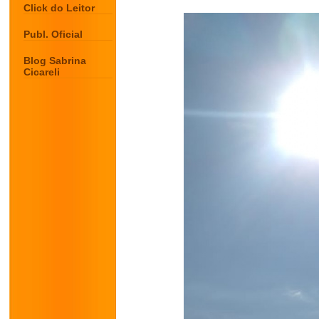
Click do Leitor
Publ. Oficial
Blog Sabrina
Cicareli