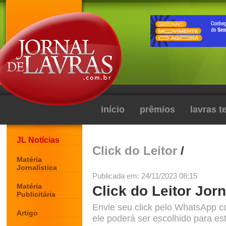
início
prêmios
lavras 
JL Notícias
Click do Leitor
/
Matéria
Jornalística
Publicada em: 24/11/2023 08:15
Matéria
Click do Leitor Jorn
Publicitária
Envie seu click pelo WhatsApp c
Artigo
ele poderá ser escolhido para est