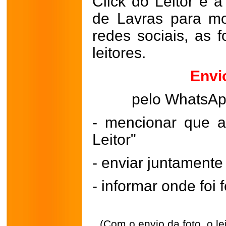
Click do Leitor é a
de Lavras para mo
redes sociais, as 
leitores.
Envi
pelo WhatsA
- mencionar que a
Leitor"
- enviar juntament
- informar onde foi f
(Com o envio da foto, o l