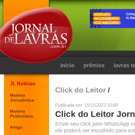
início
prêmios
lavras 
JL Notícias
Click do Leitor
/
Matéria
Jornalística
Publicada em: 15/11/2023 10:00
Matéria
Click do Leitor Jorn
Publicitária
Envie seu click pelo WhatsApp c
Artigo
ele poderá ser escolhido para est