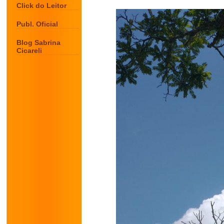
Click do Leitor
Publ. Oficial
Blog Sabrina
Cicareli