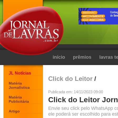
início
prêmios
lavras 
JL Notícias
Click do Leitor
/
Matéria
Jornalística
Publicada em: 14/11/2023 09:00
Matéria
Click do Leitor Jorn
Publicitária
Envie seu click pelo WhatsApp c
Artigo
ele poderá ser escolhido para est