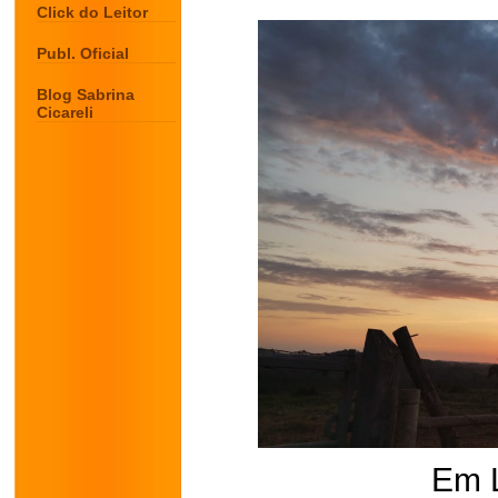
Click do Leitor
Publ. Oficial
Blog Sabrina
Cicareli
Em 