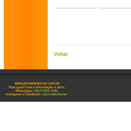
Voltar
www.jornaldelavras.com.br
Para quem leva a informação a sério.
WhatsApp:
(35) 9 9925-5481
Instagram e Facebook:
@jornaldelavras