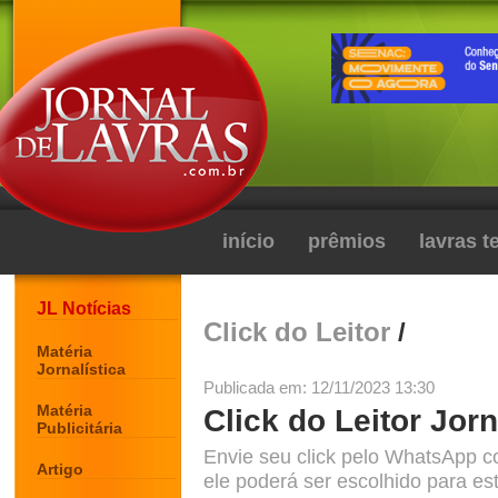
início
prêmios
lavras 
JL Notícias
Click do Leitor
/
Matéria
Jornalística
Publicada em: 12/11/2023 13:30
Matéria
Click do Leitor Jorn
Publicitária
Envie seu click pelo WhatsApp c
Artigo
ele poderá ser escolhido para est