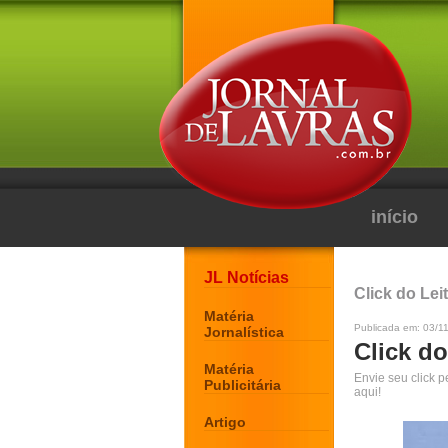
início
JL Notícias
Click do Lei
Matéria
Publicada em: 03/1
Jornalística
Click do
Matéria
Envie seu click 
Publicitária
aqui!
Artigo