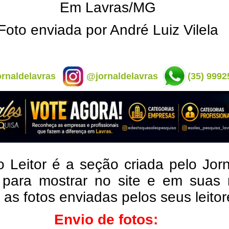
Em Lavras/MG
Foto enviada por André Luiz Vilela
rnaldelavras
@jornaldelavras
(35) 9992
o Leitor é a seção criada pelo Jor
 para mostrar no site e em suas 
, as fotos enviadas pelos seus leito
Envio de fotos: