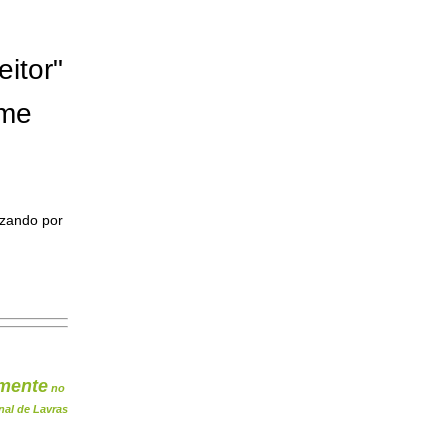
eitor"
ome
izando por
mente
no
nal de Lavras