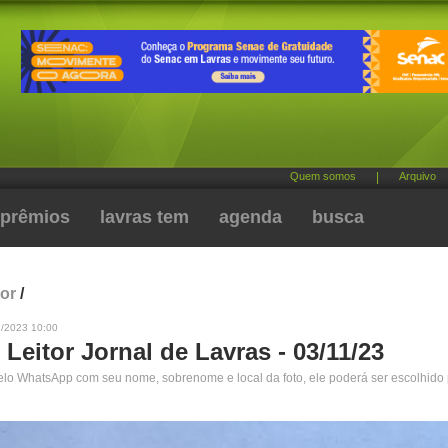
Quem somos
|
Arquivo
prêmios
lavras tem
agenda
busca
tor
/
1/2023 10:00
 Leitor Jornal de Lavras - 03/11/23
pelo WhatsApp com seu nome, sobrenome e local da foto, ele poderá ser escolhido 