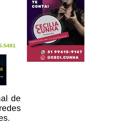
5.5481
nal de
redes
res.