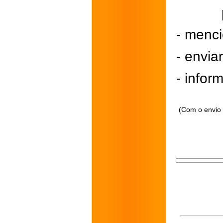
- menci
- envi
- inform
(Com o envio 