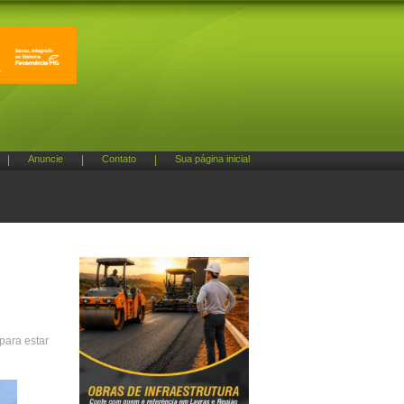
|
Anuncie
|
Contato
|
Sua página inicial
para estar