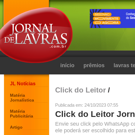
início
prêmios
lavras 
JL Notícias
Click do Leitor
/
Matéria
Jornalística
Publicada em: 24/10/2023 07:55
Matéria
Click do Leitor Jorn
Publicitária
Envie seu click pelo WhatsApp c
Artigo
ele poderá ser escolhido para est