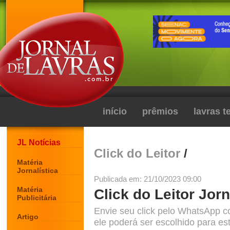
início
prêmios
lavras 
JL Notícias
Click do Leitor
/
Matéria
Jornalística
Publicada em: 21/10/2023 09:00
Matéria
Click do Leitor Jorn
Publicitária
Envie seu click pelo WhatsApp c
Artigo
ele poderá ser escolhido para est