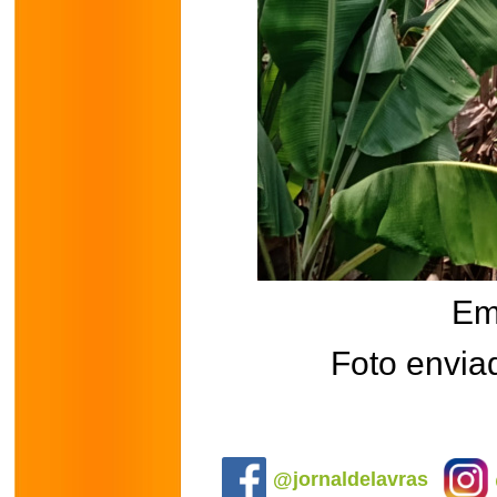
Em
Foto envia
.
@jornaldelavras