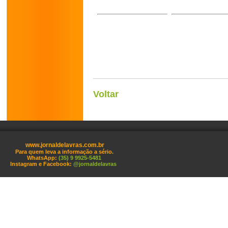
Voltar
www.jornaldelavras.com.br
Para quem leva a informação a sério.
WhatsApp:
(35) 9 9925-5481
Instagram e Facebook:
@jornaldelavras