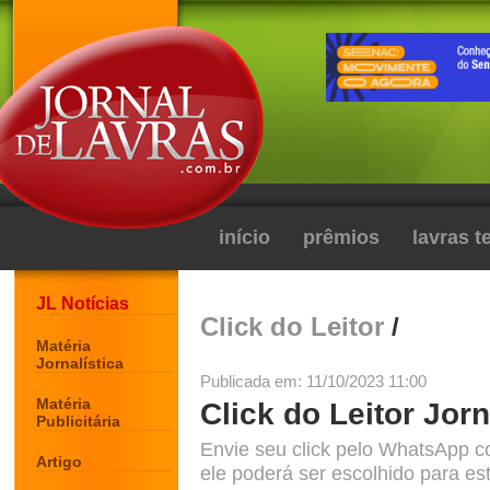
início
prêmios
lavras 
JL Notícias
Click do Leitor
/
Matéria
Jornalística
Publicada em: 11/10/2023 11:00
Matéria
Click do Leitor Jorn
Publicitária
Envie seu click pelo WhatsApp c
Artigo
ele poderá ser escolhido para est