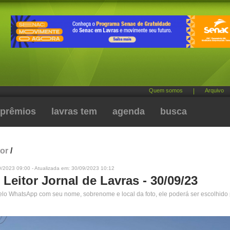
Quem somos
|
Arquivo
prêmios
lavras tem
agenda
busca
tor
/
9/2023 09:00 - Atualizada em: 30/09/2023 10:12
 Leitor Jornal de Lavras - 30/09/23
pelo WhatsApp com seu nome, sobrenome e local da foto, ele poderá ser escolhido 