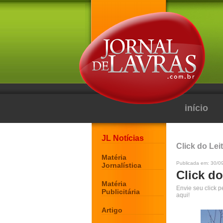
início
JL Notícias
Click do Lei
Matéria
Publicada em: 30/0
Jornalística
Click do
Matéria
Envie seu click 
Publicitária
aqui!
Artigo