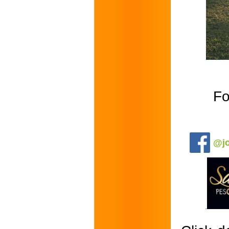
Fo
.
@jo