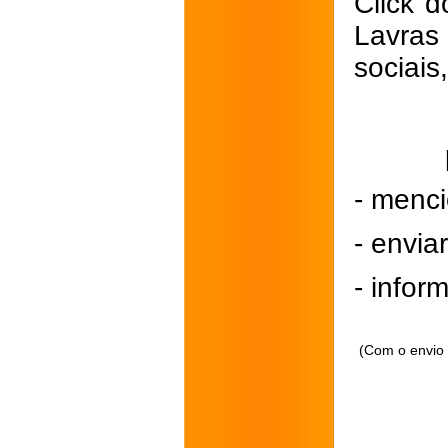
Click d
Lavras
sociais
- menci
- envi
- inform
(Com o envio 