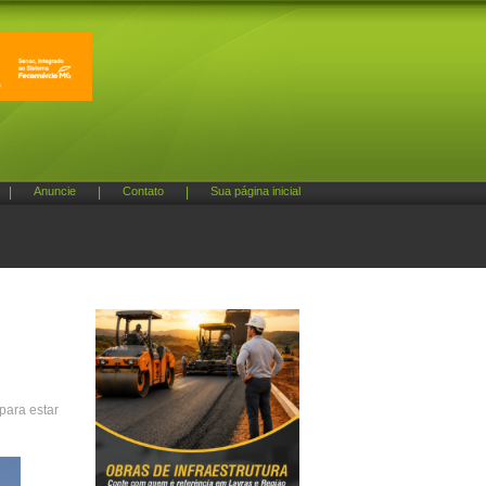
|
Anuncie
|
Contato
|
Sua página inicial
para estar