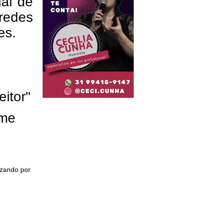
nal de
redes
res.
eitor"
ome
izando por