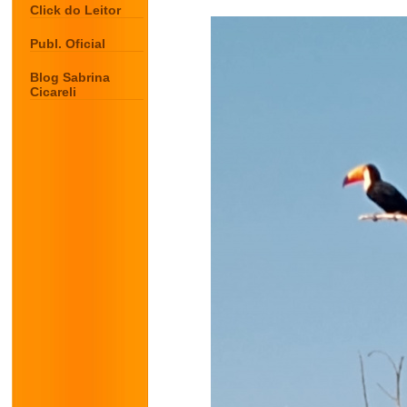
Click do Leitor
Publ. Oficial
Blog Sabrina
Cicareli