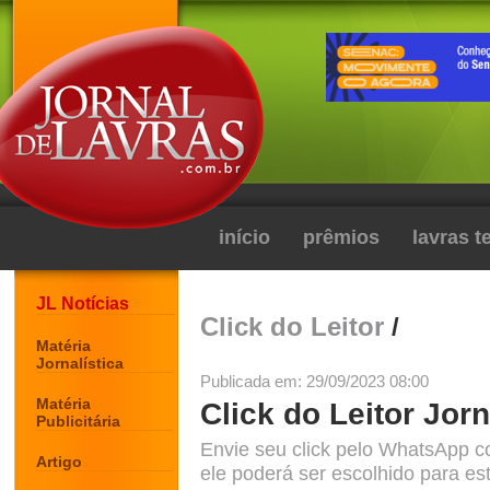
início
prêmios
lavras 
JL Notícias
Click do Leitor
/
Matéria
Jornalística
Publicada em: 29/09/2023 08:00
Matéria
Click do Leitor Jorn
Publicitária
Envie seu click pelo WhatsApp c
Artigo
ele poderá ser escolhido para est