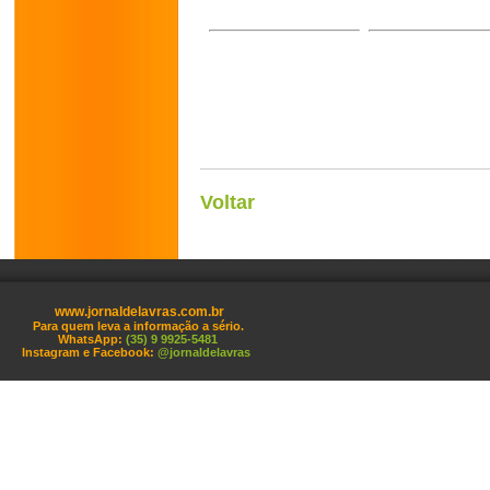
Voltar
www.jornaldelavras.com.br
Para quem leva a informação a sério.
WhatsApp:
(35) 9 9925-5481
Instagram e Facebook:
@jornaldelavras