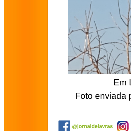
Em 
Foto enviada
.
@jornaldelavras