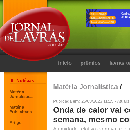
início
prêmios
lavras 
JL Notícias
Matéria Jornalística
/
Matéria
Jornalística
Publicada em: 25/09/2023 11:19 - Atuali
Matéria
Onda de calor vai 
Publicitária
semana, mesmo com
Artigo
A umidade relativa do ar vai cont