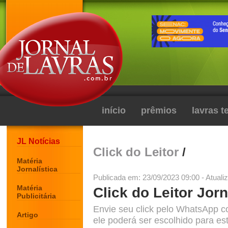
início
prêmios
lavras 
JL Notícias
Click do Leitor
/
Matéria
Jornalística
Publicada em: 23/09/2023 09:00 - Atuali
Matéria
Click do Leitor Jorn
Publicitária
Envie seu click pelo WhatsApp c
Artigo
ele poderá ser escolhido para est