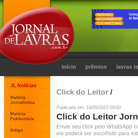
início
prêmios
lavras 
JL Notícias
Click do Leitor
/
Matéria
Jornalística
Publicada em: 18/09/2023 09:00
Matéria
Click do Leitor Jorn
Publicitária
Envie seu click pelo WhatsApp c
Artigo
ele poderá ser escolhido para est