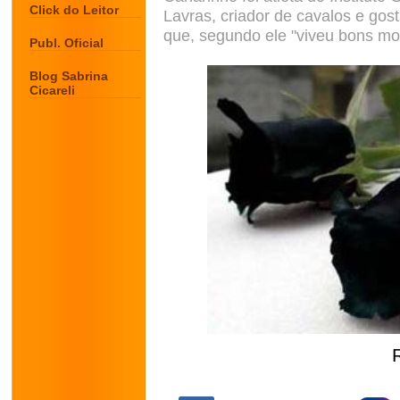
Click do Leitor
Lavras, criador de cavalos e gost
que, segundo ele "viveu bons m
Publ. Oficial
Blog Sabrina
Cicareli
.