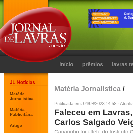
início
prêmios
lavras 
JL Notícias
Matéria Jornalística
/
Matéria
Jornalística
Publicada em: 04/09/2023 14:58 - Atuali
Matéria
Faleceu em Lavras,
Publicitária
Carlos Salgado Vei
Artigo
Canarinho foi atleta do Institu