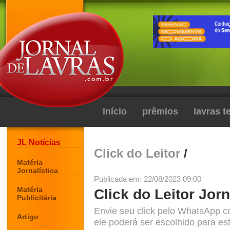
início
prêmios
lavras 
JL Notícias
Click do Leitor
/
Matéria
Jornalística
Publicada em: 22/08/2023 09:00
Matéria
Click do Leitor Jorn
Publicitária
Envie seu click pelo WhatsApp c
Artigo
ele poderá ser escolhido para est