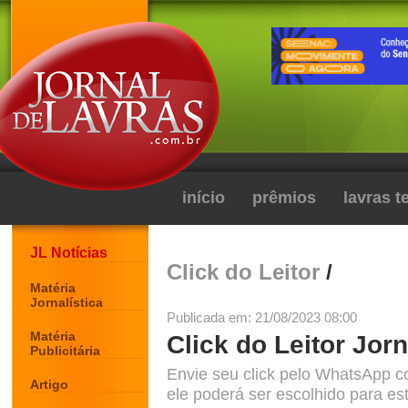
início
prêmios
lavras 
JL Notícias
Click do Leitor
/
Matéria
Jornalística
Publicada em: 21/08/2023 08:00
Matéria
Click do Leitor Jorn
Publicitária
Envie seu click pelo WhatsApp c
Artigo
ele poderá ser escolhido para est