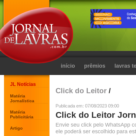
início
prêmios
lavras 
JL Notícias
Click do Leitor
/
Matéria
Jornalística
Publicada em: 07/08/2023 09:00
Matéria
Click do Leitor Jorn
Publicitária
Envie seu click pelo WhatsApp c
Artigo
ele poderá ser escolhido para est