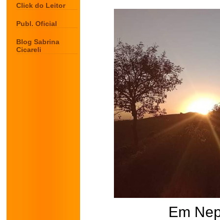
Click do Leitor
Publ. Oficial
Blog Sabrina
Cicareli
Em Ne