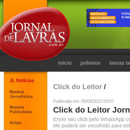
início
prêmios
lavras 
JL Notícias
Click do Leitor
/
Matéria
Jornalística
Publicada em: 05/08/2023 09:07
Matéria
Click do Leitor Jorn
Publicitária
Envie seu click pelo WhatsApp c
Artigo
ele poderá ser escolhido para est