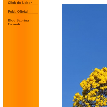
Click do Leitor
Publ. Oficial
Blog Sabrina
Cicareli