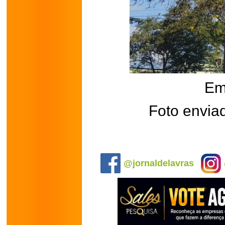
Em
Foto envia
.
@jornaldelavras