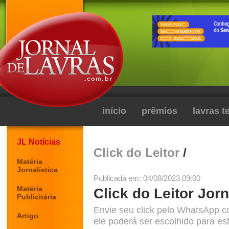
início
prêmios
lavras 
JL Notícias
Click do Leitor
/
Matéria
Jornalística
Publicada em: 04/08/2023 09:00
Matéria
Click do Leitor Jorn
Publicitária
Envie seu click pelo WhatsApp c
Artigo
ele poderá ser escolhido para est