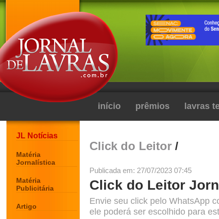
início
prêmios
lavras 
JL Notícias
Click do Leitor
/
Matéria
Jornalística
Publicada em: 27/07/2023 07:45
Matéria
Click do Leitor Jorn
Publicitária
Envie seu click pelo WhatsApp c
Artigo
ele poderá ser escolhido para est