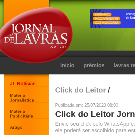
início
prêmios
lavras 
JL Notícias
Click do Leitor
/
Matéria
Jornalística
Publicada em: 25/07/2023 08:00
Matéria
Click do Leitor Jorn
Publicitária
Envie seu click pelo WhatsApp c
Artigo
ele poderá ser escolhido para est