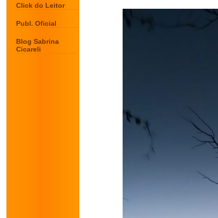
Click do Leitor
Publ. Oficial
Blog Sabrina
Cicareli