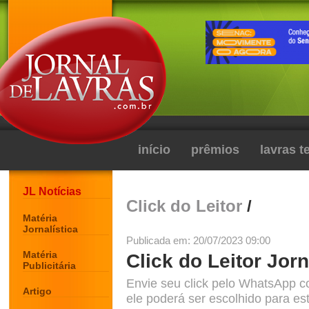
início
prêmios
lavras 
JL Notícias
Click do Leitor
/
Matéria
Jornalística
Publicada em: 20/07/2023 09:00
Matéria
Click do Leitor Jorn
Publicitária
Envie seu click pelo WhatsApp c
Artigo
ele poderá ser escolhido para est