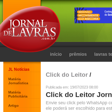
início
prêmios
lavras 
JL Notícias
Click do Leitor
/
Matéria
Jornalística
Publicada em: 19/07/2023 08:00
Matéria
Click do Leitor Jorn
Publicitária
Envie seu click pelo WhatsApp c
Artigo
ele poderá ser escolhido para est