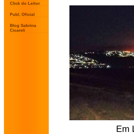
Click do Leitor
Publ. Oficial
Blog Sabrina
Cicareli
Em 