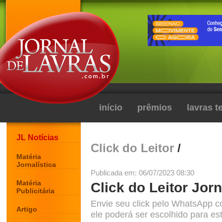
início
prêmios
lavras 
JL Notícias
Click do Leitor
/
Matéria
Jornalística
Publicada em: 06/07/2023 08:30
Matéria
Click do Leitor Jorn
Publicitária
Envie seu click pelo WhatsApp c
Artigo
ele poderá ser escolhido para est