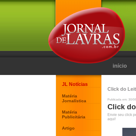
início
JL Notícias
Click do Lei
Matéria
Publicada em: 30/0
Jornalística
Click do
Matéria
Envie seu click 
Publicitária
aqui!
Artigo