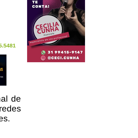
5.5481
nal de
redes
res.