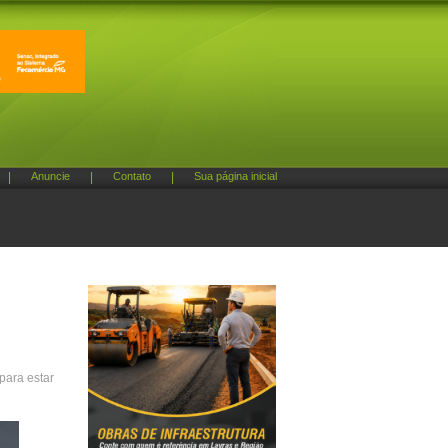
|
Anuncie
|
Contato
|
Sua página inicial
para estar