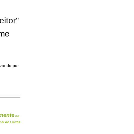
eitor"
ome
izando por
mente
no
nal de Lavras