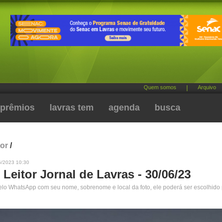
Quem somos
|
Arquivo
prêmios
lavras tem
agenda
busca
tor
/
6/2023 10:30
 Leitor Jornal de Lavras - 30/06/23
pelo WhatsApp com seu nome, sobrenome e local da foto, ele poderá ser escolhido 