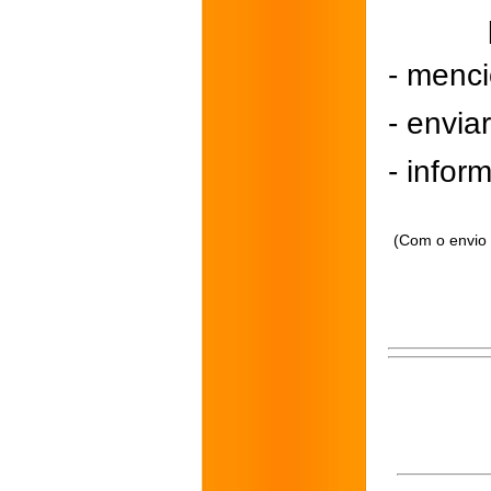
- menci
- envi
- inform
(Com o envio 