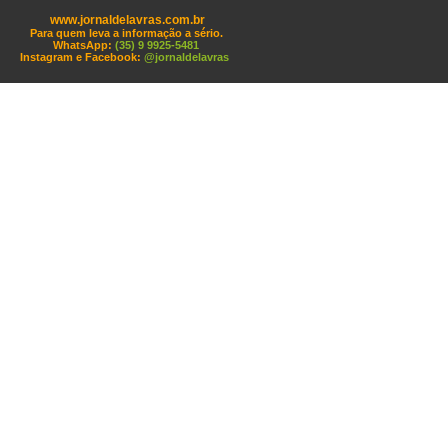
www.jornaldelavras.com.br
Para quem leva a informação a sério.
WhatsApp:
(35) 9 9925-5481
Instagram e Facebook:
@jornaldelavras