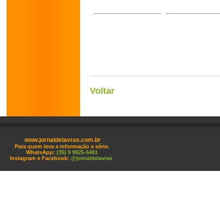
Voltar
www.jornaldelavras.com.br
Para quem leva a informação a sério.
WhatsApp:
(35) 9 9925-5481
Instagram e Facebook:
@jornaldelavras