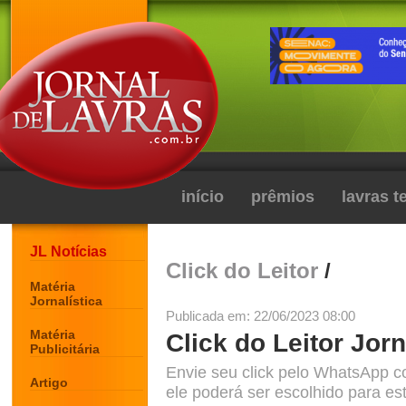
início
prêmios
lavras 
JL Notícias
Click do Leitor
/
Matéria
Jornalística
Publicada em: 22/06/2023 08:00
Matéria
Click do Leitor Jorn
Publicitária
Envie seu click pelo WhatsApp c
Artigo
ele poderá ser escolhido para est