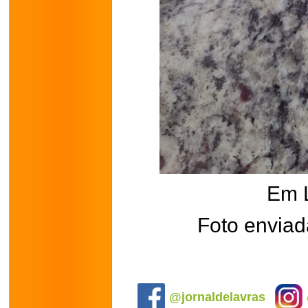
Em 
Foto enviad
.
@jornaldelavras