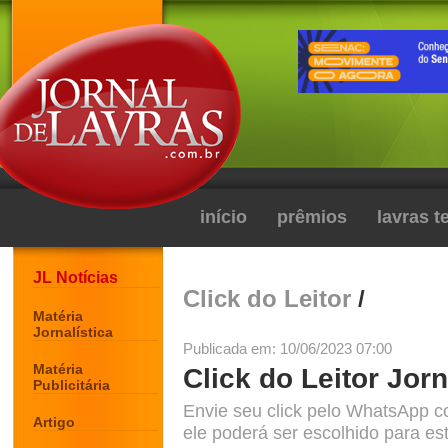
início
prêmios
lavras 
JL Notícias
Click do Leitor
/
Matéria
Jornalística
Publicada em: 10/06/2023 07:00
Matéria
Click do Leitor Jorn
Publicitária
Envie seu click pelo WhatsApp c
Artigo
ele poderá ser escolhido para est