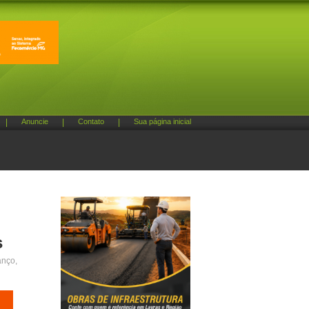
|
Anuncie
|
Contato
|
Sua página inicial
s
anço,