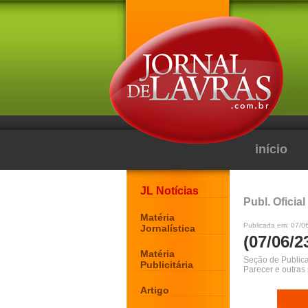
início
JL Notícias
Publ. Oficial
Matéria
Publicada em: 07/0
Jornalística
(07/06/2
Matéria
Seção de Publicaç
Publicitária
Parecer e outras
Artigo