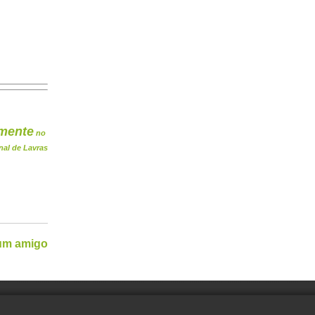
mente
no
nal de Lavras
 um amigo