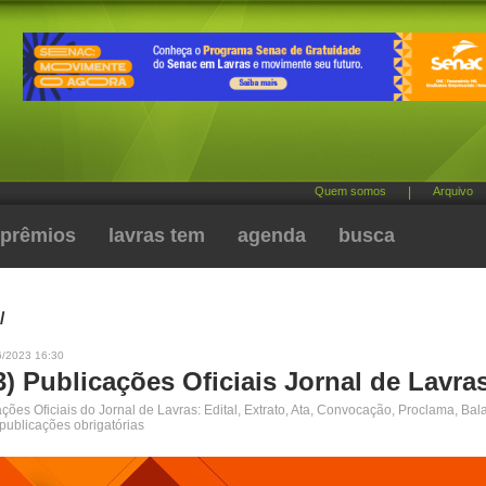
Quem somos
|
Arquivo
prêmios
lavras tem
agenda
busca
/
6/2023 16:30
3) Publicações Oficiais Jornal de Lavra
ões Oficiais do Jornal de Lavras: Edital, Extrato, Ata, Convocação, Proclama, Bal
 publicações obrigatórias