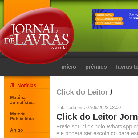
início
prêmios
lavras 
JL Notícias
Click do Leitor
/
Matéria
Jornalística
Publicada em: 07/06/2023 08:00
Matéria
Click do Leitor Jorn
Publicitária
Envie seu click pelo WhatsApp c
Artigo
ele poderá ser escolhido para est