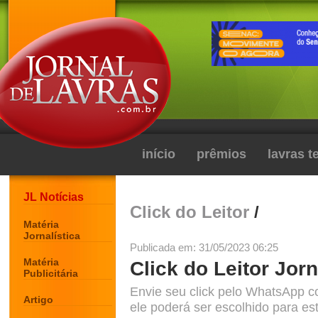
início
prêmios
lavras 
JL Notícias
Click do Leitor
/
Matéria
Jornalística
Publicada em: 31/05/2023 06:25
Matéria
Click do Leitor Jorn
Publicitária
Envie seu click pelo WhatsApp c
Artigo
ele poderá ser escolhido para est