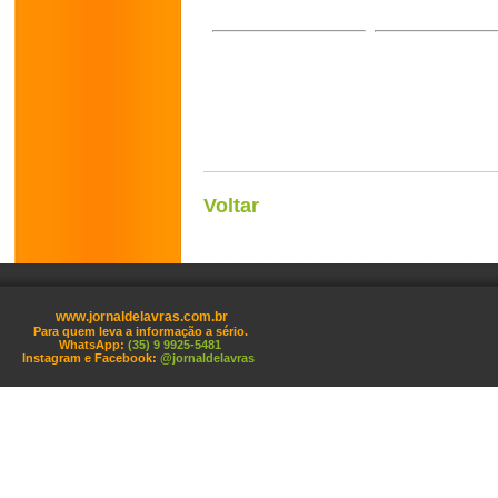
Voltar
www.jornaldelavras.com.br
Para quem leva a informação a sério.
WhatsApp:
(35) 9 9925-5481
Instagram e Facebook:
@jornaldelavras