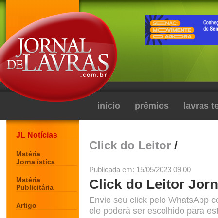
início
prêmios
lavras 
JL Notícias
Click do Leitor
/
Matéria
Jornalística
Publicada em: 15/05/2023 09:00
Matéria
Click do Leitor Jorn
Publicitária
Envie seu click pelo WhatsApp c
Artigo
ele poderá ser escolhido para est