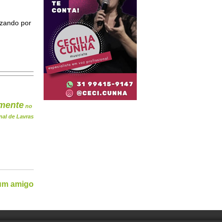
izando por
mente
no
nal de Lavras
 um amigo