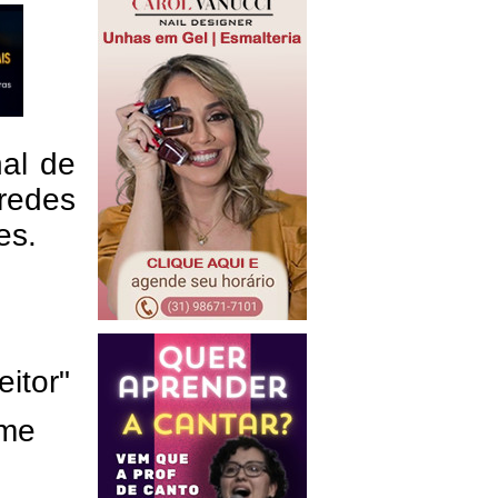
nal de
redes
res.
eitor"
ome