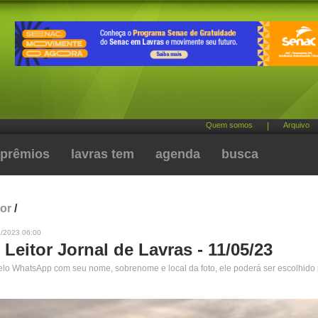
Quem somos
|
Arquivo
prêmios
lavras tem
agenda
busca
tor
/
5/2023 06:00
 Leitor Jornal de Lavras - 11/05/23
pelo WhatsApp com seu nome, sobrenome e local da foto, ele poderá ser escolhido 