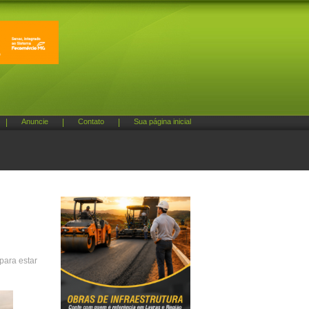
|
Anuncie
|
Contato
|
Sua página inicial
para estar