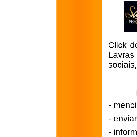
Click d
Lavras
sociais
- menci
- envi
- inform