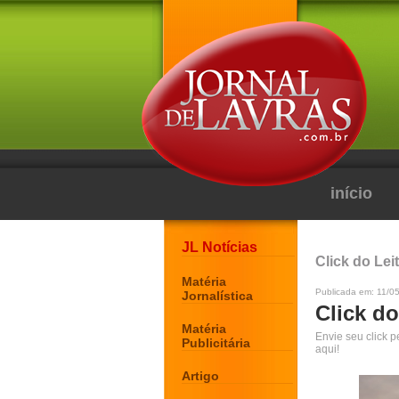
início
JL Notícias
Click do Lei
Matéria
Publicada em: 11/0
Jornalística
Click do
Matéria
Envie seu click 
Publicitária
aqui!
Artigo