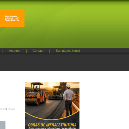
|
Anuncie
|
Contato
|
Sua página inicial
para estar