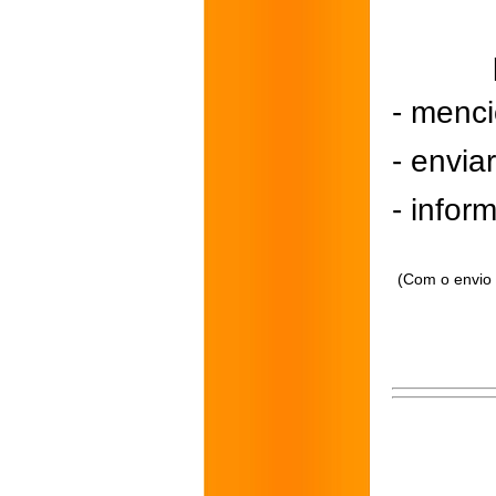
- menci
- envi
- inform
(Com o envio 