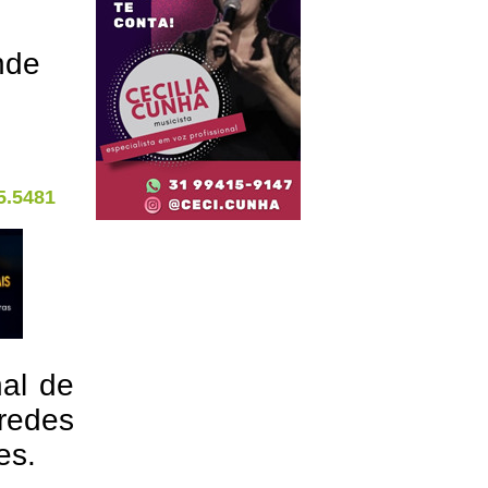
nde
5.5481
nal de
redes
res.