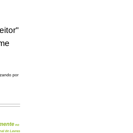
eitor"
ome
izando por
mente
no
nal de Lavras