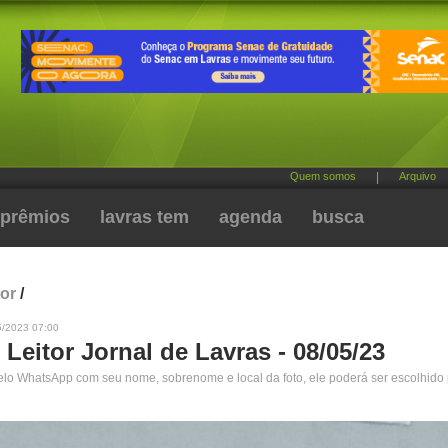
Quem somos
|
Arquivo
prêmios
lavras tem
agenda
busca
tor
/
5/2023 07:00
 Leitor Jornal de Lavras - 08/05/23
pelo WhatsApp com seu nome, sobrenome e local da foto, ele poderá ser escolhido 