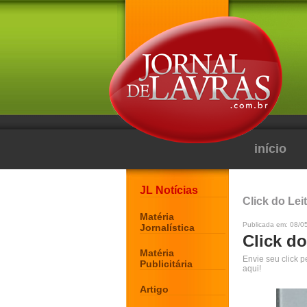
início
JL Notícias
Click do Lei
Matéria
Publicada em: 08/0
Jornalística
Click do
Matéria
Envie seu click 
Publicitária
aqui!
Artigo