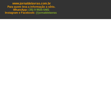
www.jornaldelavras.com.br
Para quem leva a informação a sério.
WhatsApp:
(35) 9 9925-5481
Instagram e Facebook:
@jornaldelavras